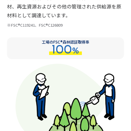
材、再生資源およびその他の管理された供給源を原
材料として調達しています。
※
FSC®C119241、FSC®C126809
工場のFSC®森林認証取得率
100
%