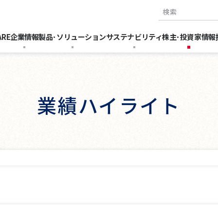
検索キーワー
ARE
企業情報
製品･ソリューション
サステナビリティ
株主･投資家情報
業績ハイライト