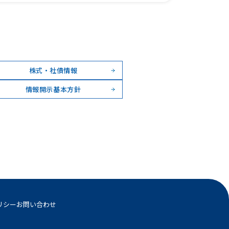
業績
IRラ
株式・
株式・社債情報
IRカ
情報開示基本方針
IRニ
よくあ
情報開
電子公
リシー
お問い合わせ