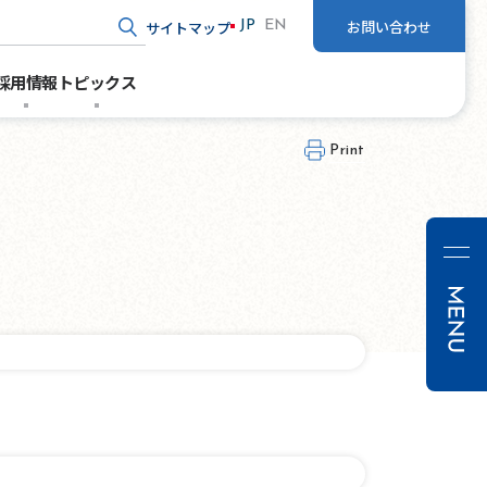
お問い合わせ
サイトマップ
JP
EN
ド入力
採用情報
トピックス
Print
経営方
財務・