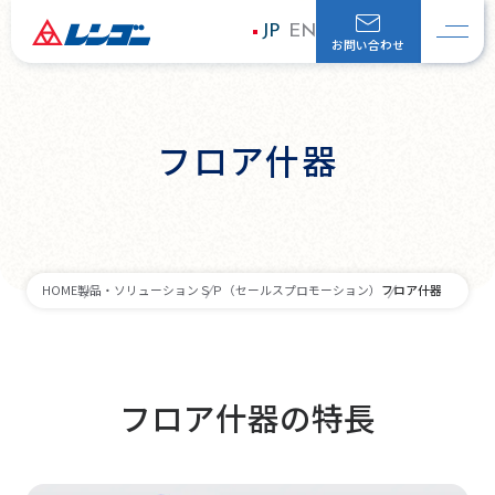
JP
EN
お問い合わせ
フロア什器
フロア什器
HOME
製品・ソリューション
ＳＰ（セールスプロモーション）
フロア什器の特長