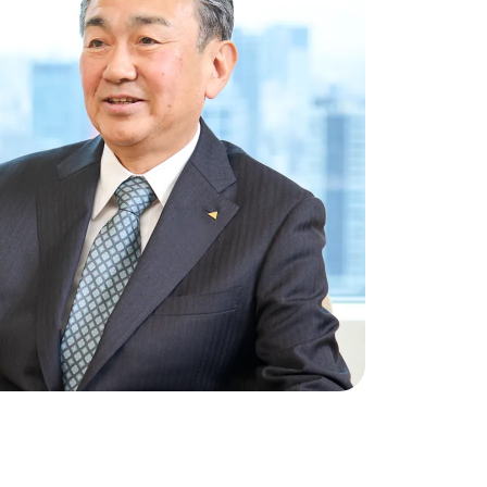
中期ビ
コー
コン
株主
事業
財務・
IRラ
株式・
IRカ
IRニ