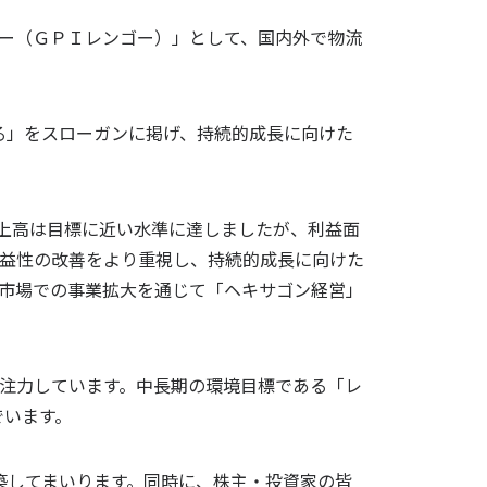
ー（ＧＰＩレンゴー）」として、国内外で物流
よくあ
情報開
包装で未来を創る」をスローガンに掲げ、持続的成長に向けた
電子公
。売上高は目標に近い水準に達しましたが、利益面
は収益性の改善をより重視し、持続的成長に向けた
市場での事業拡大を通じて「ヘキサゴン経営」
注力しています。中長期の環境目標である「レ
でいます。
構築してまいります。同時に、株主・投資家の皆