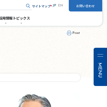
お問い合わせ
サイトマップ
JP
EN
ド入力
採用情報
トピックス
Print
経営方
経営
トッ