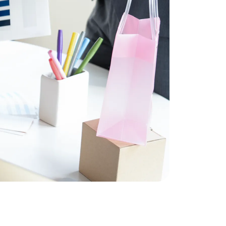
包装技
包装シ
研究開
板紙製
段ボー
紙器製
軟包装
ＳＰ（
ン）