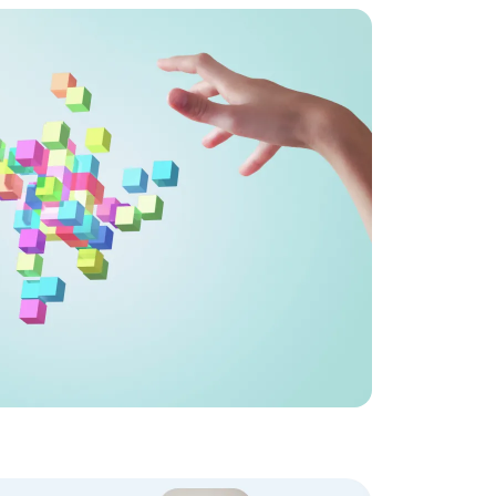
重包装
包装機
その他