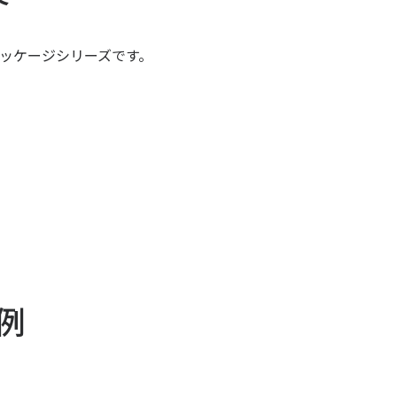
包装技
ッケージシリーズです。
包装シ
研究開
板紙製
段ボー
紙器製
軟包装
例
軟包
フィ