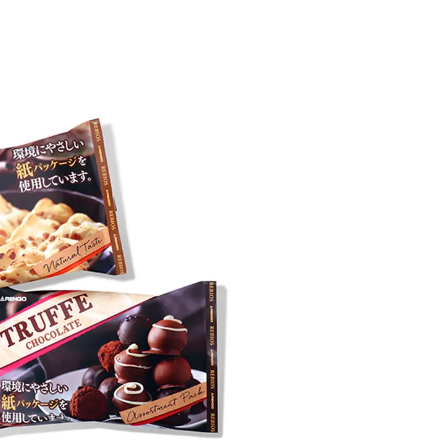
ラベ
シュ
ロス
RE
IS
ＳＰ（
ン）
重包装
包装機
その他