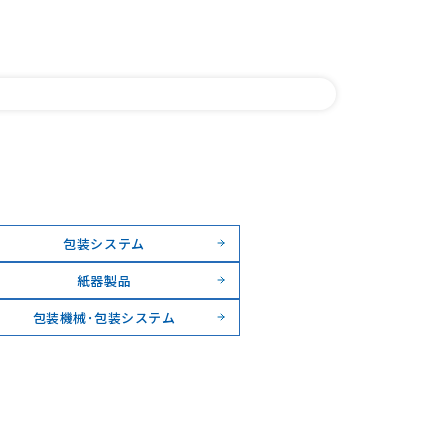
包装システム
紙器製品
包装機械･包装システム