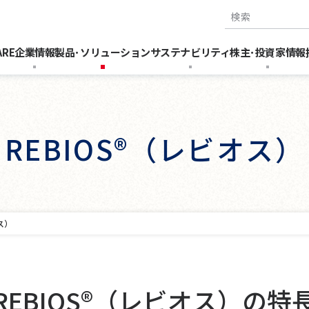
検索キーワー
ARE
企業情報
製品･ソリューション
サステナビリティ
株主･投資家情報
REBIOS®（レビオス）
ス）
REBIOS®（レビオス）の特