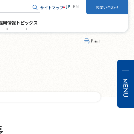
お問い合わせ
サイトマップ
JP
EN
ド入力
採用情報
トピックス
Print
パッケ
デザイ
長