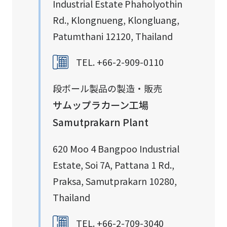
Industrial Estate Phaholyothin
Rd., Klongnueng, Klongluang,
Patumthani 12120, Thailand
TEL. +66-2-909-0110
段ボール製品の製造・販売
サムップラカーン工場
Samutprakarn Plant
620 Moo 4 Bangpoo Industrial
Estate, Soi 7A, Pattana 1 Rd.,
Praksa, Samutprakarn 10280,
Thailand
TEL. +66-2-709-3040