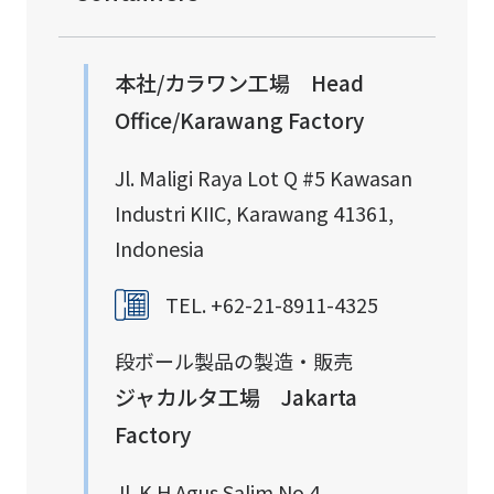
本社/カラワン工場 Head
Office/Karawang Factory
Jl. Maligi Raya Lot Q #5 Kawasan
Industri KIIC, Karawang 41361,
Indonesia
TEL. +62-21-8911-4325
段ボール製品の製造・販売
ジャカルタ工場 Jakarta
Factory
Jl. K.H.Agus Salim No.4