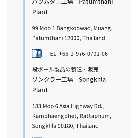
パツムタニ工場 Patumthani
Plant
99 Moo 1 Bangkoowad, Muang,
Patumthani 12000, Thailand
TEL. +66-2-976-0701-06
段ボール製品の製造・販売
ソンクラー工場 Songkhla
Plant
183 Moo 6 Asia Highway Rd.,
Kamphaengphet, Rattaphum,
Songkhla 90180, Thailand