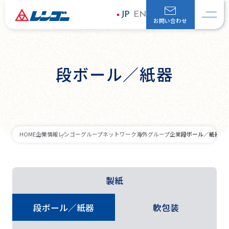
JP
EN
お問い合わせ
段ボール／紙器
段ボール／紙器
HOME
企業情報
レンゴーグループネットワーク
海外グループ企業
製紙
段ボール／紙器
軟包装