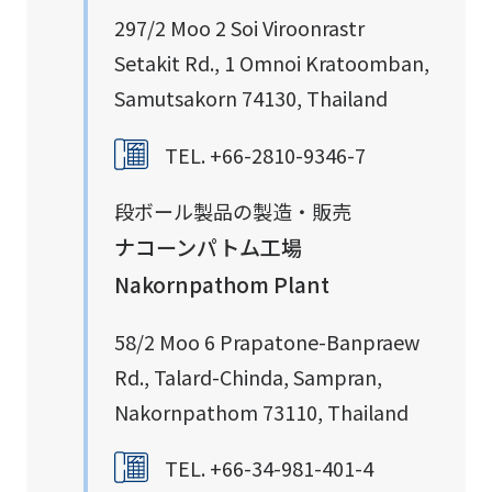
297/2 Moo 2 Soi Viroonrastr
Setakit Rd., 1 Omnoi Kratoomban,
Samutsakorn 74130, Thailand
TEL. +66-2810-9346-7
段ボール製品の製造・販売
ナコーンパトム工場
Nakornpathom Plant
58/2 Moo 6 Prapatone-Banpraew
Rd., Talard-Chinda, Sampran,
Nakornpathom 73110, Thailand
TEL. +66-34-981-401-4