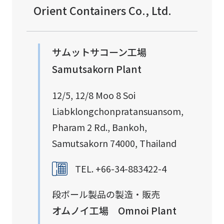
Orient Containers Co., Ltd.
サムットサコーン工場
Samutsakorn Plant
12/5, 12/8 Moo 8 Soi
Liabklongchonpratansuansom,
Pharam 2 Rd., Bankoh,
Samutsakorn 74000, Thailand
TEL. +66-34-883422-4
段ボール製品の製造・販売
オムノイ工場 Omnoi Plant